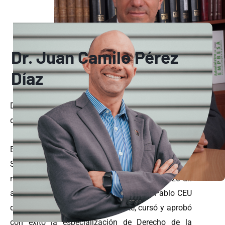
Dr. Juan Camilo Pérez
Díaz
Desde el año 2008 el Doctor Pérez Díaz asumió la
dirección de Pérez y Pérez Abogados.
El Dr. Pérez es Abogado egresado de la Universidad
Sergio Arboleda, habiendo obtenido uno de los
mejores promedios de toda su promoción. Hizo un
año de su carrera en la Universidad San Pablo CEU
de Madrid, España. Posteriormente, cursó y aprobó
con éxito la especialización de Derecho de la