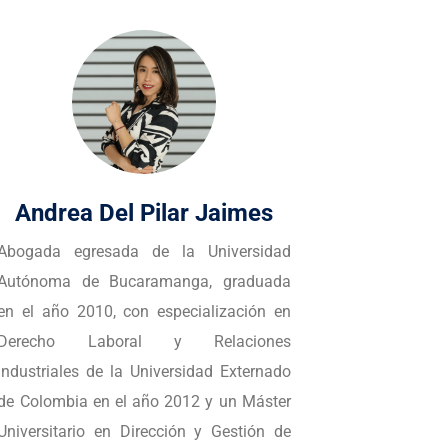
Bibiana Reyes Merchan
S
Abogada graduada de la Universidad
Abog
Católica de Colombia, es una entusiasta
Gran 
del derecho y apasionada por ayudar a
y de
los demás. También cuenta con una
mane
especialización en Derecho Laboral y
rela
Seguridad Social de la Universidad
Adem
Católica de Colombia. En el 2024,
espe