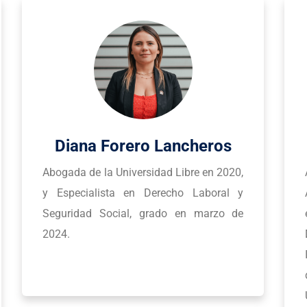
Andrea Del Pilar Jaimes
,
Abogada egresada de la Universidad
y
Autónoma de Bucaramanga, graduada
e
en el año 2010, con especialización en
Derecho Laboral y Relaciones
Industriales de la Universidad Externado
de Colombia en el año 2012 y un Máster
Universitario en Dirección y Gestión de