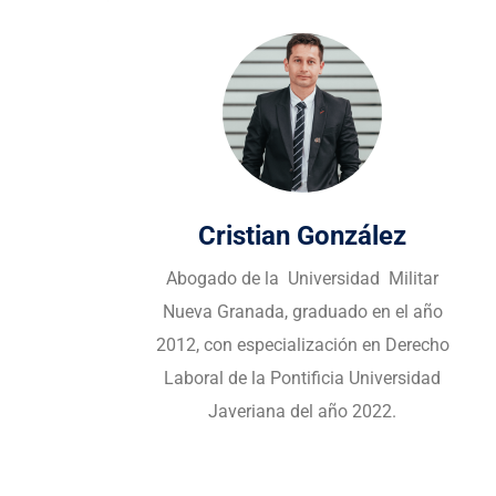
ez
Diana Forero Lancheros
ilitar
Abogada de la Universidad Libre en 2020
el año
y Especialista en Derecho Laboral 
 Derecho
Seguridad Social, grado en marzo d
ersidad
2024.
.